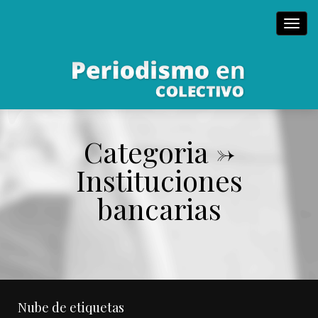
Toggl
navig
Categoria ->
Instituciones
bancarias
Nube de etiquetas