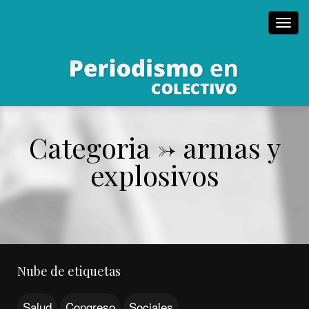
Toggl
navig
Categoria -> armas y
explosivos
Nube de etiquetas
Salud
Congreso
Sociales